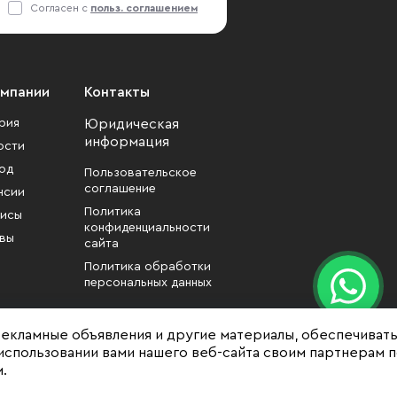
Согласен с
польз. соглашением
омпании
Контакты
рия
Юридическая
информация
ости
од
Пользовательское
соглашение
нсии
Политика
исы
конфиденциальности
вы
сайта
Политика обработки
персональных данных
рекламные объявления и другие материалы, обеспечиват
использовании вами нашего веб-сайта своим партнерам 
.
формационный характер
зменены собственником без уведомления