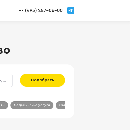
+7 (495) 287-06-00
во
Подобрать
ран
Медицинские услуги
Салон красоты
Салон связи
Ц