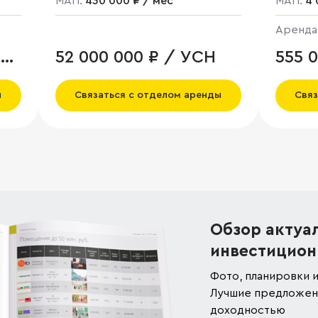
МАП:
430 000 ₽ / мес
МАП:
4 
Аренда
.
52 000 000 ₽ / УСН
555 
ы
Связаться с отделом аренды
Связ
Обзор актуа
инвестицион
Фото, планировки и
Лучшие предложени
доходностью