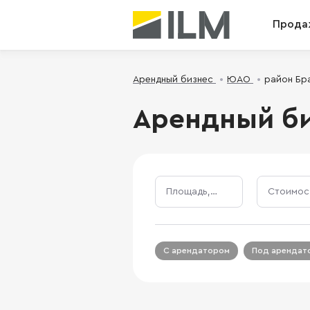
Прода
Арендный бизнес
ЮАО
район Бр
Арендный би
Площадь, м²
С арендатором
Под арендат