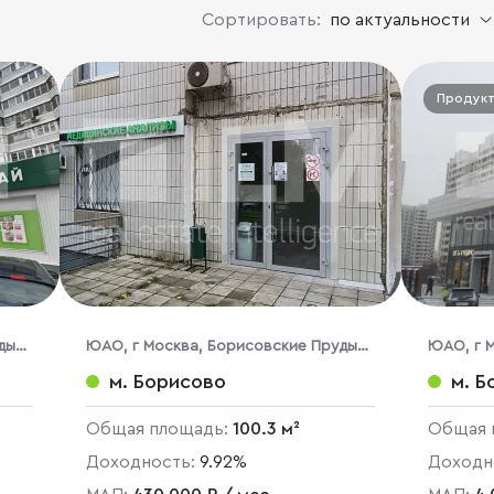
Сортировать:
по актуальности
Продук
ды
ЮАО, г Москва, Борисовские Пруды
ЮАО, г 
ул., 14, кор. 4
Пруды, д
м. Борисово
м. Б
Общая площадь:
100.3 м²
Общая 
Доходность:
9.92%
Доходн