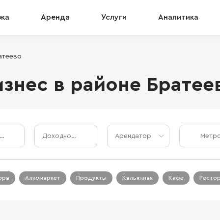
жа
Аренда
Услуги
Аналитика
атеево
знес в районе Братее
Стоимость, ₽
Доходность, %
Арендатор
ора
Алкомаркет
Продукты
Кальянная
Кафе
Ресто