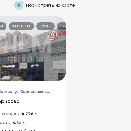
Посмотреть на карте
ты
Кальянная
Цветы
Букмекер
Москва, ул Борисовские
 8А
орисово
площадь:
4 796 м²
ость:
8.65%