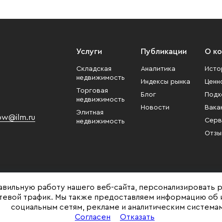
Услуги
Публикации
О к
Складская
Аналитика
Исто
недвижимость
Индексы рынка
Ценн
Торговая
Блог
Подх
недвижимость
Новости
Вака
Элитная
w@ilm.ru
Серв
недвижимость
Отзы
авильную работу нашего веб-сайта, персонализировать 
етевой трафик. Мы также предоставляем информацию об 
социальным сетям, рекламе и аналитическим системам
Представленная на сайте информация, в т.ч. стоимости объектов, носит ин
Согласен
Отказать
и не является публичной офертой. Условия продажи объекта могут быть и