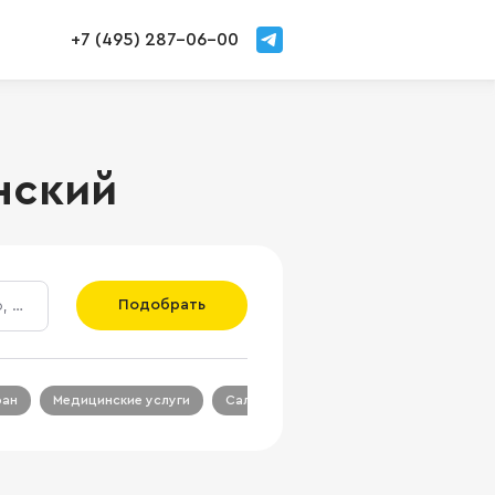
+7 (495) 287-06-00
нский
Подобрать
ран
Медицинские услуги
Салон красоты
Салон связи
Ц