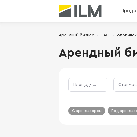
Прода
Арендный бизнес
САО
Головинск
Арендный би
Площадь, м²
С арендатором
Под арендат