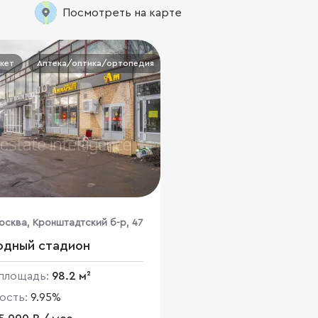
Посмотреть на карте
кет
Аптека/оптика/ортопедия
осква, Кронштадтский б-р, 47
Водный стадион
площадь:
98.2 м²
ость:
9.95%