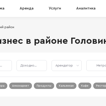
жа
Аренда
Услуги
Аналитика
ий район
знес в районе Голови
Стоимость, ₽
Доходность, %
Арендатор
ора
Алкомаркет
Продукты
Кальянная
Кафе
Ресто