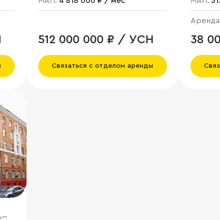
МАП:
4 818 000 ₽ / мес
МАП:
31
Аренда
Н
512 000 000 ₽ / УСН
38 0
ы
Связаться с отделом аренды
Связ
,