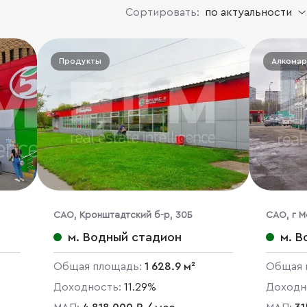
Сортировать:
по актуальности
Продукты
Алкомар
CАО, Кронштадтский б-р, 30Б
CАО, г М
м. Водный стадион
м. 
Общая площадь:
1 628.9 м²
Общая 
Доходность:
11.29%
Доходн