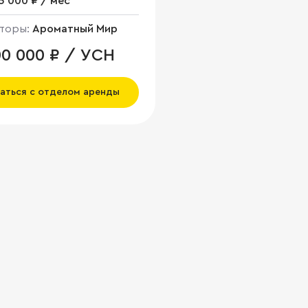
5 000 ₽ / мес
торы:
Ароматный Мир
00 000 ₽ / УСН
аться с отделом аренды