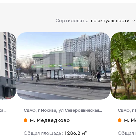
Сортировать:
по актуальности
ка
CВАО, г Москва, ул Северодвинская,
CВАО, г 
д 21
м. Медведково
м. 
Общая площадь:
1 286.2 м²
Общая 