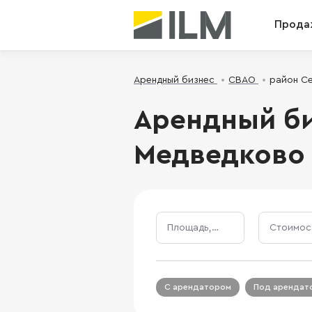
Прода
Арендный бизнес
СВАО
район С
Арендный би
Медведково
Площадь, м²
С арендатором
Под арендат