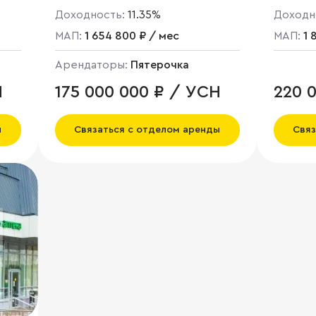
Доходность:
11.35%
Доходн
МАП:
1 654 800 ₽ / мес
МАП:
1 
Арендаторы:
Пятерочка
Н
175 000 000 ₽ / УСН
220 0
НДС
ы
Связаться с отделом аренды
Связ