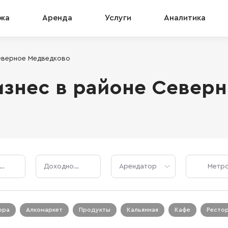
жа
Аренда
Услуги
Аналитика
еверное Медведково
знес в районе Север
Стоимость, ₽
Доходность, %
Арендатор
ора
Алкомаркет
Продукты
Кальянная
Кафе
Ресто