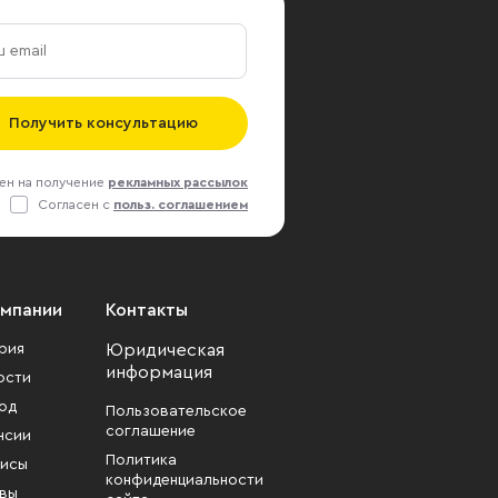
Получить консультацию
ен на получение
рекламных рассылок
Согласен с
польз. соглашением
омпании
Контакты
рия
Юридическая
информация
ости
од
Пользовательское
соглашение
нсии
Политика
исы
конфиденциальности
вы