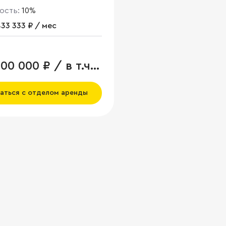
ость:
10%
833 333 ₽ / мес
00 000 ₽ / в т.ч.
аться с отделом аренды