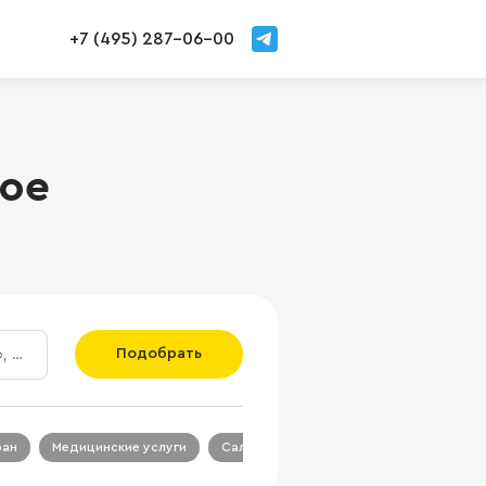
+7 (495) 287-06-00
ное
Подобрать
ран
Медицинские услуги
Салон красоты
Салон связи
Ц