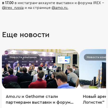
в 17.00
в инстаграм-аккаунте выставки и форума IREX -
@
irex_russia
и на странице
@
amo.ru.
Еще новости
Новости компании
Новости комп
Amo.ru и Gethome стали
Новый арен
партнерами выставки и форума
Логистик"
по коммерческой недвижимости