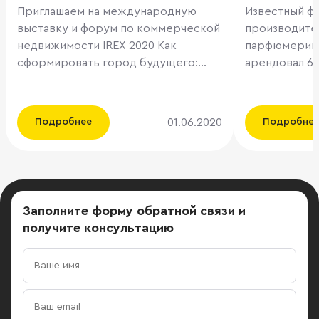
Приглашаем на международную
Известный ф
IREX 2020
выставку и форум по коммерческой
производите
недвижимости IREX 2020 Как
парфюмерии 
сформировать город будущего:
арендовал 6 2
адаптивность, экологичность,
современном
технологичность и другие
класса «А» -
актуальные тренды на IREX 2020. 20-
расположенно
01.06.2020
Подробнее
Подробне
21 октября 2020 в ЦВК «Экспоцентр»
Киевскому ш
состоится международная
сделки высту
выставка и форум по коммерческой
«При выборе
и жилой недвижимости IREX. Это
учитывался р
ключевое B2B событие
транспортна
Заполните форму обратной связи
и
для профессионалов и экспертов в
класс объект
получите консультацию
сфере складской, офисной,
технические
логистической, индустриальной,
помещений. 
гостиничной и жилой
Логистик» бы
недвижимости от организатора
эксплуатацию
признанных отраслевых
Переезд в н
мероприятий MAPIC Russia и Форума
складские п