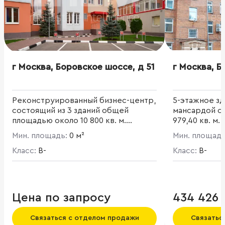
г Москва, Боровское шоссе, д 51
г Москва, Б
Реконструированный бизнес-центр,
5-этажное зд
состоящий из 3 зданий общей
мансардой о
площадью около 10 800 кв. м.
979,40 кв. м.
Огороженная территория. Кафе для
Мин. площадь:
0 м²
Мин. площад
Аредаторов. Профессиональное
управление зданием.
Класс:
B-
Класс:
B-
Цена по запросу
434 426 
Связаться с отделом продажи
Связатьс