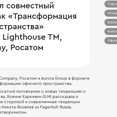
л совместный
Торго
Успеш
ак «Трансформация
Школа
странства»
Новос
 Lighthouse TM,
Офисн
y, Росатом
 Company
, Росатом и
Aurora Group
в формате
сформацию офисного пространства.
осатом) поговорили о новых тенденциях и
а, Ксения Харкевич (ILM) рассказала о
ли стороной и современные тенденции
Никита Яковлев из Fagerhult Russia.
етворкингом.