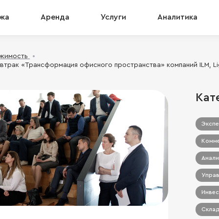
жа
Аренда
Услуги
Аналитика
ижимость
втрак «Трансформация офисного пространства» компаний ILM, Li
Кат
Экспе
Комме
Анали
Управ
Инвес
Склад