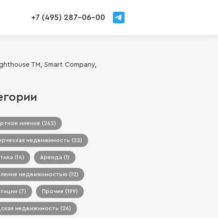
+7 (495) 287-06-00
ghthouse TM, Smart Company,
егории
ртное мнение (262)
рческая недвижимость (22)
тика (14)
Аренда (1)
ление недвижимостью (12)
тиции (7)
Прочее (199)
ская недвижимость (26)