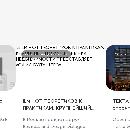
Офисная недвижимость
Офисная
о
ILM - ОТ ТЕОРЕТИКОВ К
TEKTA
ПРАКТИКАМ. КРУПНЕЙШИЙ
строи
ЭКСПЕРТ РЫНКА
NGE
В Москве пройдет форум
Офисны
НЕДВИЖИМОСТИ
Business and Design Dialogue
Tekta G
ПРЕДСТАВЛЯЕТ «ОФИС