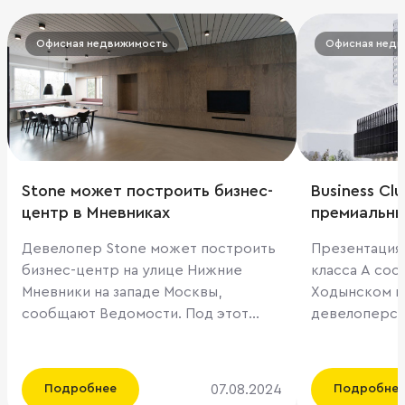
Офисная недвижимость
Офисная недв
Stone может построить бизнес-
Business Cl
центр в Мневниках
премиальны
Девелопер Stone может построить
Презентация
бизнес-центр на улице Нижние
класса А сос
Мневники на западе Москвы,
Ходынском п
сообщают Ведомости. Под этот
девелоперск
проект мэрия выделила участок
сервисных оф
площадью 0,67 га, а площадь самого
Компания Bus
объекта может составить порядка
сервисных оф
07.08.2024
Подробнее
Подробне
33,5 тыс. кв. м. Инвестиции в такой
трансформир