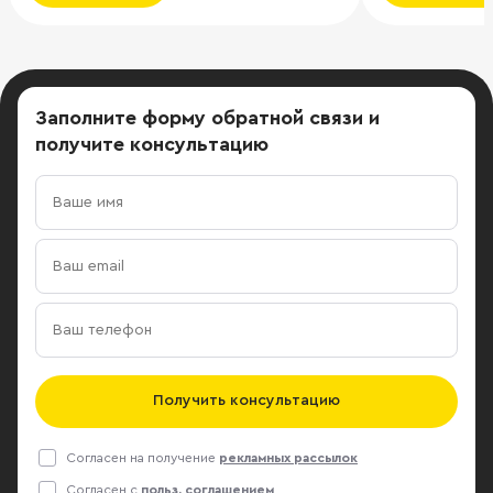
проект могут составлять порядка 7-
разносторон
9 млрд рублей. Как предполагает
холдинг на 
издание, бизнес-центр может быть
недвижимост
реализован, как штаб-квартира для
входящих в е
Заполните форму обратной связи
и
одной крупной компании. Источник:
единиц под к
получите консультацию
CRE
любой сложно
концепции д
девелопмента
Club совмест
многопрофил
холдинга за 
новые комфо
для 8 189 чел
м офисных п
соответстви
Получить консультацию
стандартами,
офисную инф
Согласен на получение
рекламных рассылок
порядка 3 мл
Согласен с
польз. соглашением