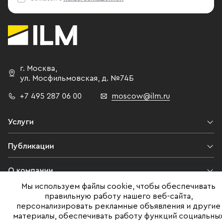
рамках прес
владелец и 
девелопера 
офисов полно
Мурад Дамир
здание площа
г. Москва
,
Ходынском по
ул. Мосфильмовская,
д. №74Б
Club возводи
+7 495 287 06 00
moscow@ilm.ru
девелопера, 
и генерально
позволит орг
Услуги
рабочих мест
единственны
Публикации
Ленинградск
введенным в 
О компании
— говорит к
Мы используем файлы cookie, чтобы обеспечивать
девелопера 
Контакты
правильную работу нашего веб-сайта,
офисов полно
персонализировать рекламные объявления и другие
Сергей Черн
материалы, обеспечивать работу функций социальны
Юридическая информация