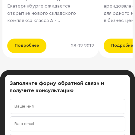
Екатеринбурге ожидается
арендовала 
открытие нового складского
для одного 
комплекса класса А -
в бизнес цент
“Новокольцовский”, активное
». Общая пл
строительство которого ведется в
помещений,
настоящее время. Строительство
«Мегафон» со
28.02.2012
Подробнее
Подробне
складского комплекса
кв. м. Ключевые требования,
осуществляется вблизи аэропорта
которые ОАО
«Кольцово», а общая
предъявляла
запланированная площадь
помещениям,
комплекса составляет 26 000 кв. м и
минимальная 
Заполните форму обратной связи
и
рассчитана на двух арендаторов.
основного оф
получите консультацию
Несомненным преимуществом
расположенн
проекта является его удачное
набережной 
расположение на пересечение двух
офисных пом
важнейших автомагистралей
современным
Екатеринбурга: Кольцовского
Бизнес-центр 
тракта и Екатеринбургской
расположенны