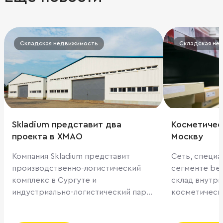
Складская недвижимость
Складская не
Skladium представит два
Косметичес
проекта в ХМАО
Москву
Компания Skladium представит
Сеть, специ
производственно-логистический
сегменте bea
комплекс в Сургуте и
склад внутри МКА
индустриально-логистический парк
косметическ
в Тюмени. Skladium представит два
складские п
новых проекта на VIII Югорском
на юге Москв