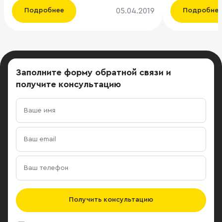
промышленном форуме в Ханты-
служба компан
05.04.2019
Подробнее
Подробне
Мансийске, сообщает пресс-служба
выступившей
компании. Первый из них –
Ключевыми т
производственно-логистический
специализир
комплекс в Сургуте. Общая
beauty-retail
площадь проекта составляет 98 га,
транспортная
Заполните форму обратной связи
и
на которых планируется построить
высокое каче
получите консультацию
более 120 000 кв. м складских
договоренно
помещений для размещения
сделки, комм
распределительных центров
названия ком
крупнейших федеральных торговых
«Ритейл сегодня развивается таким
сетей, дистрибьюторов,
образом, что
логистических и производственных
становятся 
компаний. Второй проект –
практически 
индустриально-логистический парк
напоминает 
площадью 115 000 кв. м в Тюмени.
складской н
Проект в полной мере оснащен
Андрей Селез
Получить консультацию
необходимыми инженерными
востоке Мос
сетями и имеет статус,
предложение