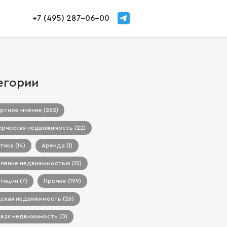
+7 (495) 287-06-00
егории
ртное мнение (262)
рческая недвижимость (22)
тика (14)
Аренда (1)
ление недвижимостью (12)
тиции (7)
Прочее (199)
ская недвижимость (26)
вая недвижимость (0)