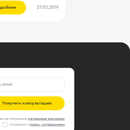
 конференция «Логистика
27.03.2019
дробнее
го: перезаГРУЗка» для
сиональных участников
 Площадку для делового
 организовала группа
mo. Главные вопросы,
е рассматривались на
, - оптимальные условия
я и поиска товара на
, а также применение
енных технологий
ки всего, что поступает
тические комплексы.
 конференцию директор
амента складской и
Получить консультацию
риальной недвижимости
правляющий партнер
ен на получение
рекламных рассылок
um Александр Перфильев
Согласен с
польз. соглашением
). Прежде всего он дал