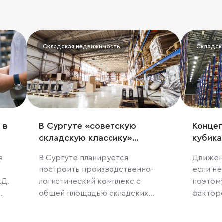
Складская недвижимость
Складск
 в
В Сургуте «советскую
Конце
складскую классику»
кубика
разбавят «модерном» класса
а
В Сургуте планируется
Движен
«А»
построить производственно-
если не
АД.
логистический комплекс с
поэтому
общей площадью складских
фактор
помещений более 120 000
соврем
юге
квадратных метров, сообщили
бизнеса. 20 марта в Красн