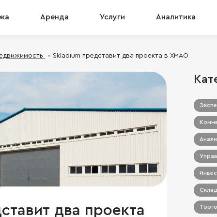
жа
Аренда
Услуги
Аналитика
недвижимость
Skladium представит два проекта в ХМАО
Кат
Экспе
Комме
Анали
Управ
Инвес
Склад
ставит два проекта
Торго