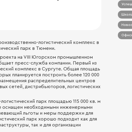
Успеш
Школа
Новос
Офисн
производственно-логистический комплекс в
тический парк в Тюмени.
проекта на VIII Югорском промышленном
бщает пресс-служба компании. Первый из
ческий комплекс в Сургуте. Общая площадь
торых планируется построить более 120 000
 размещения распределительных центров
ых сетей, дистрибьюторов, логистических
логистический парк площадью 115 000 кв. м
ре оснащен необходимыми инженерными
умевающий льготы и меры поддержки для
истический парк хорошо подходит как для
аструктуры, так и для организации