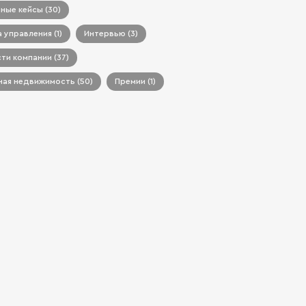
ные кейсы (30)
 управления (1)
Интервью (3)
ти компании (37)
ая недвижимость (50)
Премии (1)