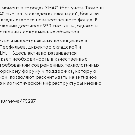
й момент в городах ХМАО (без учета Тюмени
0 тыс. кв. м складских площадей, большая
склады старого некачественного фонда. В
ение достигает 230 тыс. кв. м, однако и
ественных современных объектов.
ских и индустриальных помещениях в
 Перфильев, директор складской и
M, – Здесь активно развивается
кает необходимость в качественных
требованиям современных технологичных
Югорскому форуму и поддержка, которую
он, позволяют рассчитывать на активное
в и логистической инфраструктуры именно
.ru/news/75287