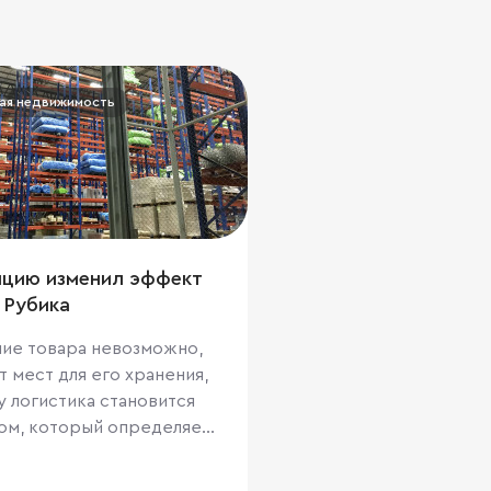
ая недвижимость
пцию изменил эффект
 Рубика
ие товара невозможно,
т мест для его хранения,
 логистика становится
ом, который определяет
енное состояние
одаре