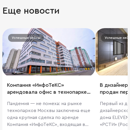
Еще новости
Успешные кейсы
Успешные кей
Компания «ИнфоТеКС»
В дизайнер
арендовала офис в технопарке
продан пер
«Отрадное»
Пандемия — не помеха: на рынке
Первый из дв
технопарков Москвы заключена еще
дизайнерско
одна крупная сделка по аренде
дома ELEVEN,
Компания «ИнфоТеКС», входящая в
«РСТИ» (Рос