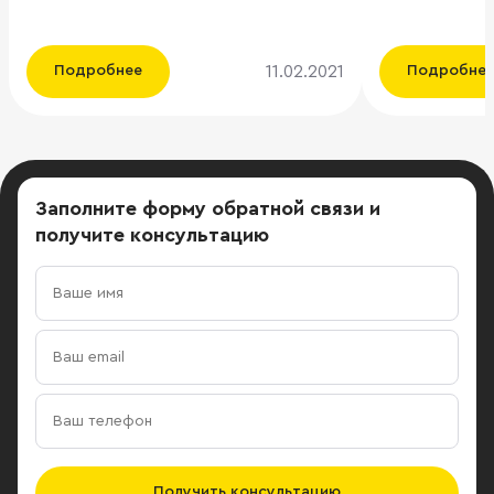
ТОП-5 крупнейших компаний России
в Пресненск
в сфере защиты информации,
Москвы, обре
арендовала офис площадью 6 050
Сделка прош
11.02.2021
Подробнее
Подробне
кв.м. в технопарке «Отрадное» по
участии Get
адресу: Отрадная ул., 2Б, стр. 1.
компании ILM
Консультантом сделки выступила
в сегменте 
компания ILM. ИнфоТеКС —
Проданный ло
российский разработчик и
последнем эт
Заполните форму обратной связи
и
производитель
пентхаусе 4 
получите консультацию
высокотехнологичных программных
кухня-гостина
и программно-аппаратных средств
постирочная,
защиты информации, в продуктовый
также 3 тер
портфель на данный момент входит
280,26 кв. м,
более 50 продуктов. Таким образом
метра (в чис
офисное помещение должно было
окон высотой
соответствовать определенным
открывается 
требованиям по инженерии и
«Пентхаусы –
безопасности. Наиболее
фактически 
подходящим объектом, отвечающим
жилой дом, 
Получить консультацию