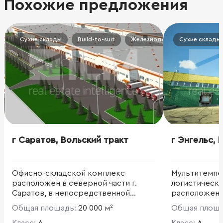
Похожие предложения
Сухие склады
Build-to-suit
Железнодорожная ветка
Сухие склады
г Саратов, Вольский тракт
г Энгельс, 
Офисно-складской комплекс
Мультитемпе
расположен в северной части г.
логистическ
Саратов, в непосредственной
расположен в
близости от магистрали Вольский
Общая площадь:
20 000 м²
Общая площ
тракт. Проект будет реализован по