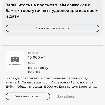
Запишитесь на просмотр! Мы свяжемся с
Вами, чтобы уточнить удобное для вас время
и дату
Назначить просмотр
Площадь
15 000 м²
Цена
по запросу
без НДС
В аренду предлагается отапливаемый теплый склад
класса B. Саратовская обл, Саратовский р-н, поселок
Дубки, Общая площадь 15000 м². Есть пандус Ворота на
пандусе: 10 Полы - асфальт. Высота потолков - 3.4 м.
Система пожаротушения - сигнализация. Телефония и
Заказать звонок
Подробнее
интернет. Круглосуточный режим работы.
Видеонаблюдение.