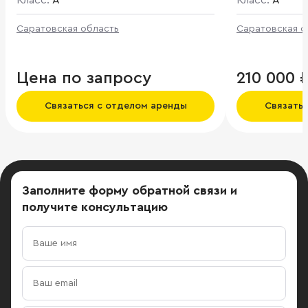
схеме build-to-suit. Общая площадь
Класс:
A
Класс:
A
проекта составляет 90 000 кв. м.
Саратовская область
Саратовская о
Цена по запросу
210 000 
Связаться с отделом аренды
Связать
Заполните форму обратной связи
и
получите консультацию