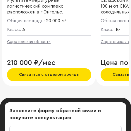
Мультитемпературный
Складской к
логистический комплекс
100 м от СКА
расположен в г Энгельс.
холодильных,
неотапливае
Общая площадь:
20 000 м²
Общая площ
Класс:
A
Класс:
B-
Саратовская область
Саратовская о
210 000 ₽/мес
Цена по
Связаться с отделом аренды
Связать
Заполните форму обратной связи
и
получите консультацию