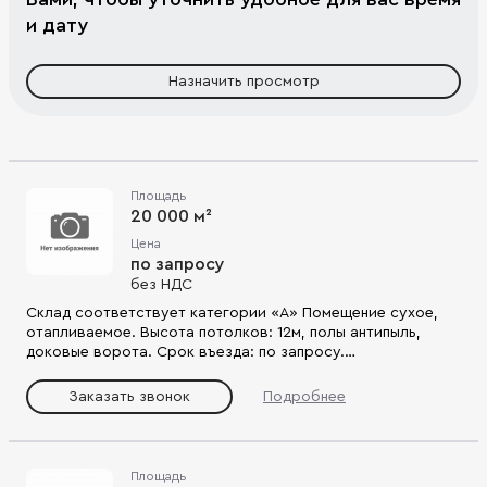
и дату
Назначить просмотр
Площадь
20 000 м²
Цена
по запросу
без НДС
Склад соответствует категории «А» Помещение сухое,
отапливаемое. Высота потолков: 12м, полы антипыль,
доковые ворота. Срок въезда: по запросу.
Круглосуточный режим работы, огороженная и
охраняемая территория. Коммерческие условия: по
Заказать звонок
Подробнее
запросу Коммунальные платежи оплачиваются отдельно.
Возможно предоставление арендных каникул.
Площадь