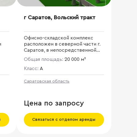
г Саратов, Вольский тракт
Офисно-складской комплекс
и
расположен в северной части г.
Саратов, в непосредственной
мых
близости от магистрали Вольский
Общая площадь:
20 000 м²
тракт. Проект будет реализован
по схеме build-to-suit. Общая
Класс:
A
площадь проекта составляет 90
000 кв. м.
Саратовская область
Цена по запросу
ы
Связаться с отделом аренды