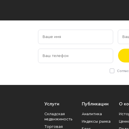
Соглас
Услуги
Публикации
О к
Складская
Аналитика
Исто
недвижимость
Индексы рынка
Ценн
Торговая