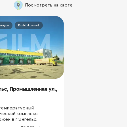
Посмотреть на карте
клады
Build-to-suit
льс, Промышленная ул.,
температурный
ический комплекс
жен в г Энгельс.