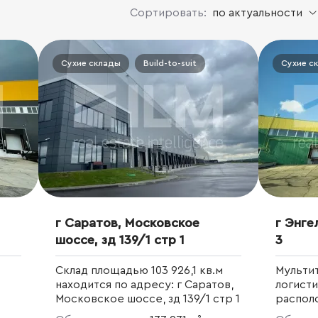
Сортировать:
по актуальности
Сухие склады
Build-to-suit
Сухие с
г Саратов, Московское
г Энге
шоссе, зд 139/1 стр 1
3
Склад площадью 103 926,1 кв.м
Мульти
находится по адресу: г Саратов,
логист
Московское шоссе, зд 139/1 стр 1
располо