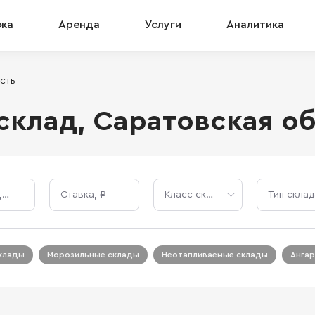
жа
Аренда
Услуги
Аналитика
сть
склад, Саратовская о
Площадь, м²
Ставка, ₽
Класс склада
Тип склад
клады
Морозильные склады
Неотапливаемые склады
Анга