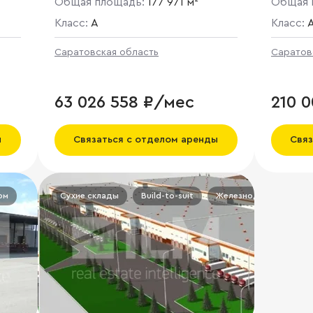
Общая площадь:
177 971 м²
Общая 
Класс:
A
Класс:
Саратовская область
Саратов
63 026 558 ₽/мес
210 
ы
Связаться с отделом аренды
Связ
ом
Сухие склады
Build-to-suit
Железнодорожная вет