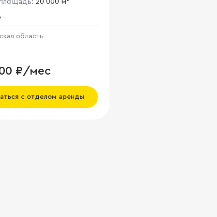
площадь:
20 000 м²
A
ская область
000 ₽/мес
аться с отделом аренды
ка