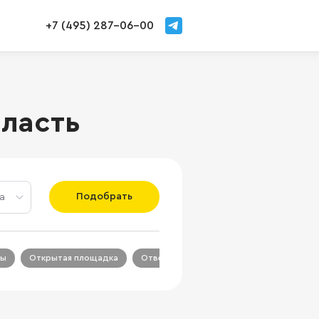
+7 (495) 287-06-00
бласть
Подобрать
а
ры
Открытая площадка
Ответственное хранение
Склады с 