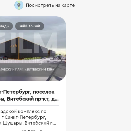
Посмотреть на карте
клады
Build-to-suit
т-Петербург, поселок
, Витебский пр-кт, д
 1
ладской комплекс по
 г Санкт-Петербург,
к Шушары, Витебский пр-
9 стр 1