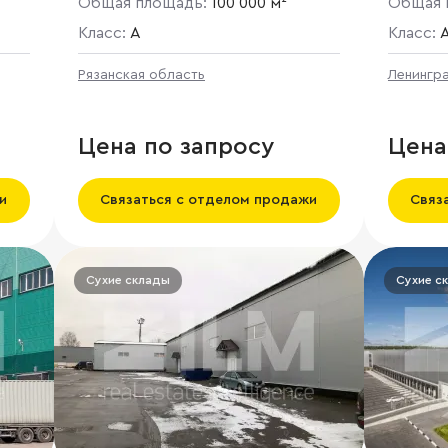
Общая площадь:
100 000 м²
Общая 
Класс:
A
Класс:
Рязанская область
Ленингр
Цена по запросу
Цена
и
Связаться с отделом продажи
Связ
Сухие склады
Сухие с