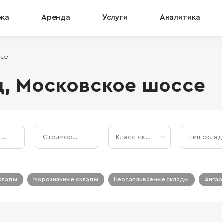
жа
Аренда
Услуги
Аналитика
ссе
д, Московское шоссе
Площадь, м²
Стоимость, ₽
Класс склада
Тип склад
клады
Морозильные склады
Неотапливаемые склады
Анга