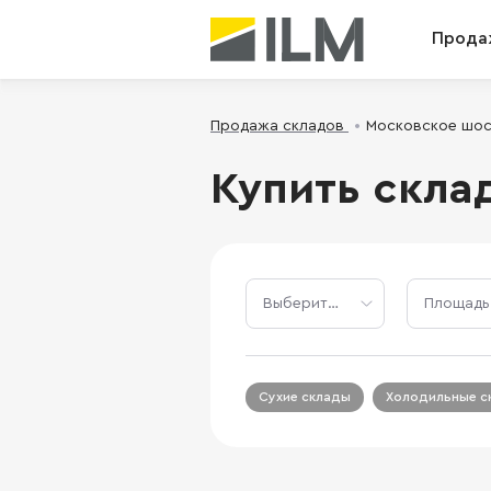
Прода
Продажа складов
Московское шо
Купить скла
Сухие склады
Холодильные с