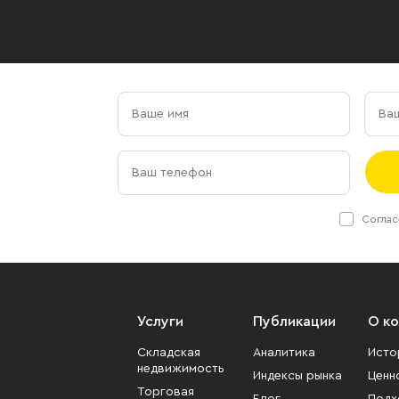
Соглас
Услуги
Публикации
О к
Складская
Аналитика
Исто
недвижимость
Индексы рынка
Ценн
Торговая