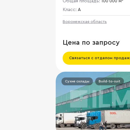
Общая площадь:
100 000 м²
Солнечный, ул Московское
шоссе, д 135
Класс:
A
Воронежская область
Цена по запросу
Связаться с отделом продаж
Сухие склады
Build-to-suit