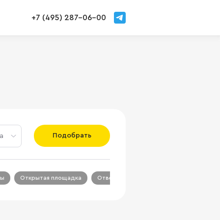
+7 (495) 287-06-00
Подобрать
а
ры
Открытая площадка
Ответственное хранение
Склады с 