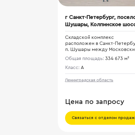
г Санкт-Петербург, посел
Шушары, Колпинское шосс
д 135 соор 1
Складской комплекс
расположен в Санкт-Петерб
п. Шушары между Московск
шоссе и Софийской улице по
Общая площадь:
334 673 м²
Колпинскому шоссе.
Класс:
A
Ленинградская область
Цена по запросу
Связаться с отделом продаж