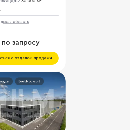
площадь:
30 000 м²
A
адская область
 по запросу
аться с отделом продажи
клады
Build-to-suit