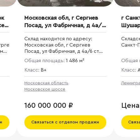
ок
Московская обл, г Сергиев
г Санк
е,
Посад, ул Фабричная, д 4а/6
Шушар
стр 2
Склад находится по адресу:
Складск
урге
Московская обл, г Сергиев
Санкт-
им
Посад, ул Фабричная, д 4а/6 стр
2
Общая площадь:
1 486 м²
Общая 
Класс:
B+
Класс:
Московская область
Ленингр
Московское шоссе
160 000 000 ₽
Цена
и
Связаться с отделом продажи
Связ