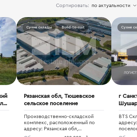
Сортировать:
по актуальности
Сухие склады
Build-to-suit
Сухие с
кий
Рязанская обл, Тюшевское
г Санк
ул
сельское поселение
Шушары
139 стр
Производственно-складской
BTS Ск
комплекс, расположенный по
адресу:
адресу: Рязанская обл,
посело
Тюшевское сельское поселение
кт, д 13