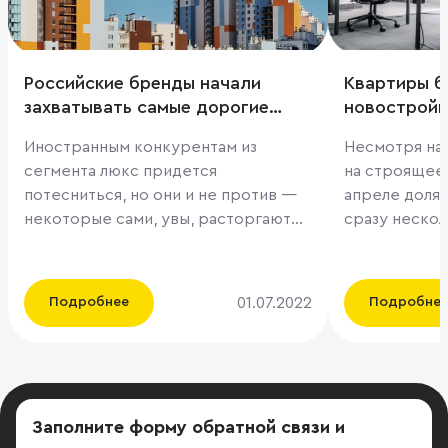
Российские бренды начали
Квартиры б
захватывать самые дорогие
новостройк
московские улицы
инвесторы
Иностранным конкурентам из
Несмотря на
сегмента люкс придется
на строящее
потесниться, но они и не против —
апреле доля 
некоторые сами, увы, расторгают
сразу нескол
договора аренды. Скоро
вдвое. Прит
Столешников и другие дорогие
инвесторы н
улицы и переулки Москвы мы,
вложений в п
01.07.2022
Подробнее
Подробне
кажется, не узнаем — на месте
облигаций, а
вывесок Dolce & Gabbana, Prada,
приобретени
Louis Vuitton, Dior и других появятся
Но из-за зам
малознакомые сочетания букв и
цен на жилье
слов. Это все амбициозные
инвестиций с
Заполните форму обратной связи
и
локальные бренды — они намерены
предупреждают