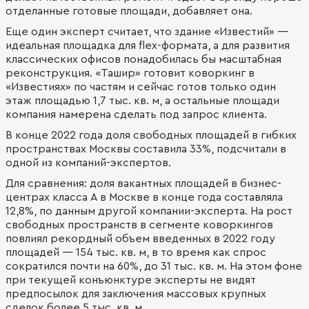
отделанные готовые площади, добавляет она.
Еще один эксперт считает, что здание «Известий» —
идеальная площадка для flex-формата, а для развития
классических офисов понадобилась бы масштабная
реконструкция. «Ташир» готовит коворкинг в
«Известиях» по частям и сейчас готов только один
этаж площадью 1,7 тыс. кв. м, а остальные площади
компания намерена сделать под запрос клиента.
В конце 2022 года доля свободных площадей в гибких
пространствах Москвы составила 33%, подсчитали в
одной из компаний-экспертов.
Для сравнения: доля вакантных площадей в бизнес-
центрах класса А в Москве в конце года составляла
12,8%, по данным другой компании-эксперта. На рост
свободных пространств в сегменте коворкингов
повлиял рекордный объем введенных в 2022 году
площадей — 154 тыс. кв. м, в то время как спрос
сократился почти на 60%, до 31 тыс. кв. м. На этом фоне
при текущей конъюнктуре эксперты не видят
предпосылок для заключения массовых крупных
сделок более 5 тыс. кв. м.