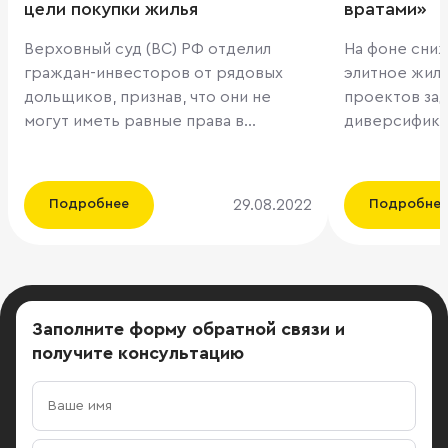
цели покупки жилья
вратами»
Верховный суд (ВС) РФ отделил
На фоне сниж
граждан-инвесторов от рядовых
элитное жил
дольщиков, признав, что они не
проектов зад
могут иметь равные права в
диверсифика
банкротстве застройщика. При этом
Застройщик 
приобретение гражданином
и Бориса Аза
нескольких квартир необязательно
покупкой ло
29.08.2022
Подробнее
Подробне
считается инвестиционной
в подмосков
деятельностью, а суды обязаны
который сей
выяснять истинные цели покупки.
чешской PPF
Юристы отмечают, что доказать
уйти из РФ. 
личные потребительские цели
эксперты, ар
Заполните форму обратной связи
и
будет непросто, а как это сделать,
складских об
получите консультацию
ВС не объяснил. На рынке долю
этом году п
физлиц-инвесторов оценивают в 10–
Застройщик 
15%. ВС 23 августа опубликовал
ведет перего
решение в рамках банкротства
выкупе их до