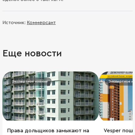
Источник:
Коммерсант
Еще новости
Экспертное мнение
Экспертное м
Права дольщиков замыкают на
Vesper по