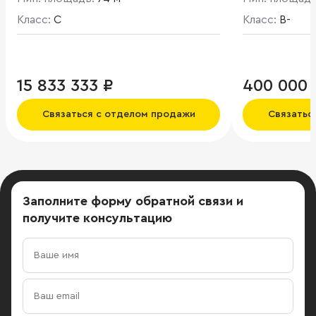
м. Полезная п
Класс:
C
Высота этаже
Класс:
B-
готовности 6
территории 
медицинской
15 833 333 ₽
400 000 
Связаться с отделом продажи
Связатьс
Заполните форму обратной связи
и
получите консультацию