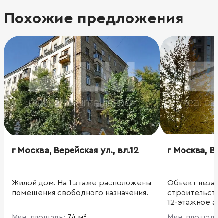
Похожие предложения
г Москва, Верейская ул., вл.12
г Москва, В
Жилой дом. На 1 этаже расположены
Объект неза
помещения свободного назначения.
строительств
12-этажное 
здание общей
Мин. площадь:
74 м²
Мин. площад