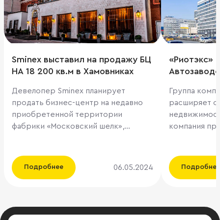
Sminex выставил на продажу БЦ
«Риотэкс» 
НА 18 200 кв.м в Хамовниках
Автозаводс
Девелопер Sminex планирует
Группа компа
продать бизнес-центр на недавно
расширяет с
приобретенной территории
недвижимости
фабрики «Московский шелк»,
компания пр
сообщают Ведомости. Площадь
который расп
офисного здания составляет 18 200
ул. Автозаводска
кв. м, а от его продажи компания
площадь объе
06.05.2024
Подробнее
Подробне
планирует выручить порядка 4,8
кв.м. и включ
млрд рублей, то есть, порядка 265
В ближайшее
тыс. рублей за кв. м, что исходя из
планирует н
расположения объекта и средних
реконструкц