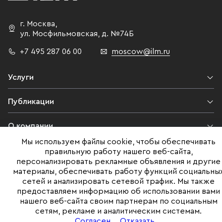
ними. Инвестиции оценивались в
сумму от 20 млрд до 28 млрд
г. Москва
,
рублей. Источник: CRE
ул. Мосфильмовская,
д. №74Б
+7 495 287 06 00
moscow@ilm.ru
Услуги
Публикации
О компании
Мы используем файлы cookie, чтобы обеспечивать
Контакты
правильную работу нашего веб-сайта,
персонализировать рекламные объявления и другие
материалы, обеспечивать работу функций социальны
Юридическая информация
сетей и анализировать сетевой трафик. Мы также
предоставляем информацию об использовании вами
нашего веб-сайта своим партнерам по социальным
сетям, рекламе и аналитическим системам.
©ILM 2009-2026. Все права защищены
Согласен
Отказать