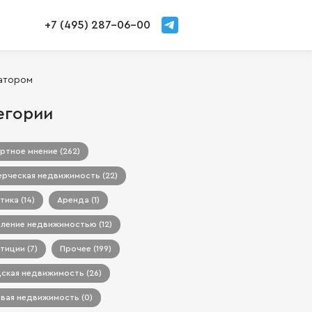
+7 (495) 287-06-00
датором
егории
ртное мнение (262)
рческая недвижимость (22)
тика (14)
Аренда (1)
ление недвижимостью (12)
тиции (7)
Прочее (199)
ская недвижимость (26)
вая недвижимость (0)