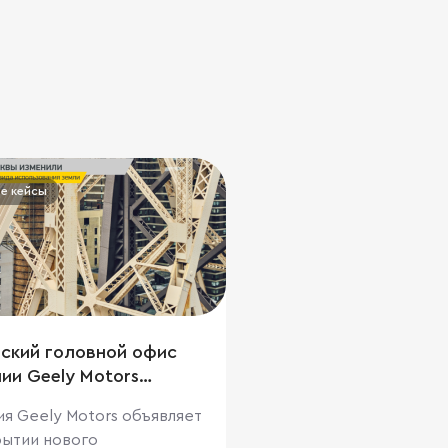
е кейсы
ский головной офис
ии Geely Motors
ается в Бизнес-центре
я Geely Motors объявляет
 А «Двинцев» на
рытии нового