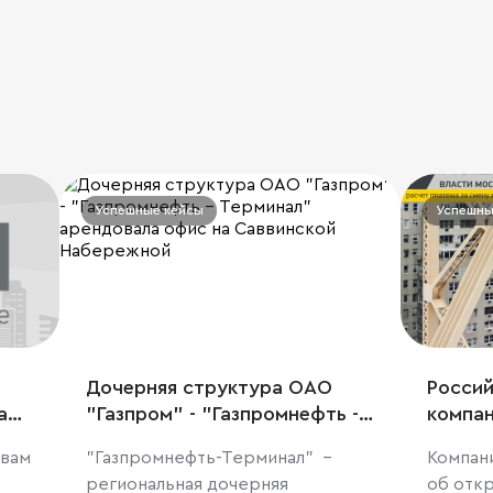
Успешные кейсы
Успешны
Дочерняя структура ОАО
Россий
а
"Газпром" - "Газпромнефть -
компан
Терминал" арендовала офис
открыв
авам
"Газпромнефть-Терминал" –
Компани
на Саввинской Набережной
класса
региональная дочерняя
об отк