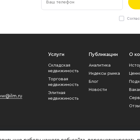
та
Sawatzky Property Management .
проекта
Пресс-центр ILM
аренде
площадь
Соглас
Сделка
.
компании ILM
развит
привел
переезд
Услуги
Публикации
О к
«А», на
Складская
Аналитика
Исто
эффект
недвижимость
Индексы рынка
Ценн
большо
Торговая
Блог
Подх
парков
недвижимость
Новости
«Двинц
Вака
Элитная
w@ilm.ru
под на
Серв
недвижимость
надеемс
Отзы
офис о
комфор
наших с
наших 