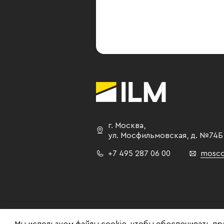
площадей для судей и аппара
суда", - заявил управляющий
делами суда по
интеллектуальной
собственности Олег Суриков
г. Москва
,
ул. Мосфильмовская,
д. №74Б
+7 495 287 06 00
mosco