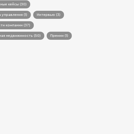
ные кейсы (30)
 управления (1)
Интервью (3)
ти компании (37)
ая недвижимость (50)
Премии (1)