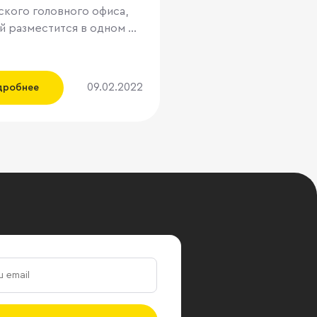
-востоке Москвы
ского головного офиса,
 разместится в одном из
престижных бизнес-
в Москвы. Комплекс
в», состоящий из трех
09.02.2022
дробнее
тажных башен,
ожен в 300 метрах от ТТК
еро-востоке столицы в
арьиной рощи. Бизнес-
«Двинцев» общей
ью 60 000 кв. метров
ился награды CRE Awards
ации «Лучший бизнес-
ласса А», а также получил
 GOOD международной
икации BREEAM. Компания
otors заключила
ение с девелопером