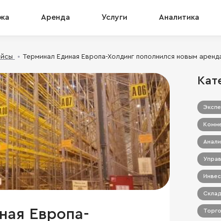
жа
Аренда
Услуги
Аналитика
ейсы
Терминал Единая Европа-Холдинг пополнился новым арен
Кат
Экспе
Комме
Анали
Управ
Инвес
Склад
ная Европа-
Торго