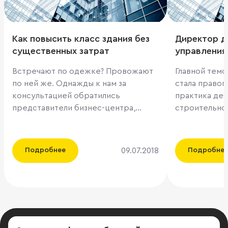
Как повысить класс здания без
Директор д
существенных затрат
управления
Юрий Сигал
Встречают по одежке? Провожают
Главной темо
конференци
по ней же. Однажды к нам за
стала право
обозрение
консультацией обратились
практика де
представители бизнес-центра,
строительной
который мы, сохраняя тайну,
банковского 
назовем просто «SUPER-PUPER».
проектного 
Проблема заключалась в том, что
введенного в
09.07.2018
Подробнее
Подробне
здание полностью соответствовала
июля 2019 го
классу «А» – расположение
игры разбира
практически на ТТК,
«Проектное 
соответствующая инженерия и
строительст
инфраструктура, но вот на рынке
недвижимост
его упорно относят к «В+» или даже
которой выс